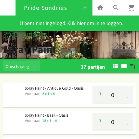
Pride Sundries
U bent niet ingelogd. Klik hier om in te loggen.
Pride Sundries
Spray Paint
Omschrijving
37
partijen
Spray Paint - Antique Gold - Oasis
+1
Voorraad:
8 x 1 + 0
-
Spray Paint - Basil - Oasis
+1
Voorraad:
18 x 1 + 0
-