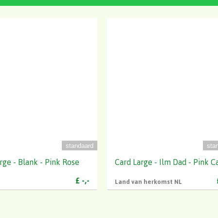
standaard
sta
rge - Blank - Pink Rose
Card Large - Ilm Dad - Pink Ca
20
Colli
20
Land van herkomst
NL
£
-,-
Land van herkomst NL
1
Inhoud
1
20
Aantal
20
-
Fustcode
-