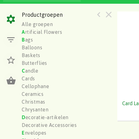
Productgroepen
Alle groepen
A
rtificial Flowers
B
ags
Balloons
Baskets
Butterflies
C
andle
Cards
Cellophane
Ceramics
Christmas
Card La
Chrysanten
Colli
D
ecoratie-artikelen
Inhoud
Decorative Accessories
Aantal
E
nvelopes
Fustcode