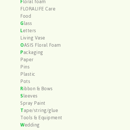
F
loral foam
FLORALIFE Care
Food
G
lass
L
etters
Living Vase
O
ASIS Floral Foam
P
ackaging
Paper
Pins
Plastic
Pots
R
ibbon & Bows
S
leeves
Spray Paint
T
ape/string/glue
Tools & Equipment
W
edding